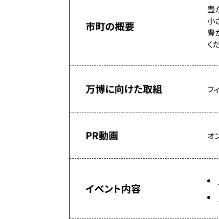
豊
小
市町の概要
豊
く
万博に向けた取組
フ
PR動画
オ
イベント内容