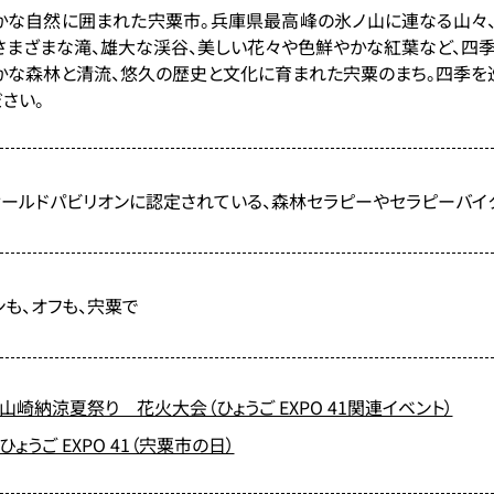
かな自然に囲まれた宍粟市。兵庫県最高峰の氷ノ山に連なる山々、
さまざまな滝、雄大な渓谷、美しい花々や色鮮やかな紅葉など、四
かな森林と清流、悠久の歴史と文化に育まれた宍粟のまち。四季を巡
ださい。
ィールドパビリオンに認定されている、森林セラピーやセラピーバイ
ンも、オフも、宍粟で
山崎納涼夏祭り 花火大会（ひょうご EXPO 41関連イベント）
ひょうご EXPO 41（宍粟市の日）