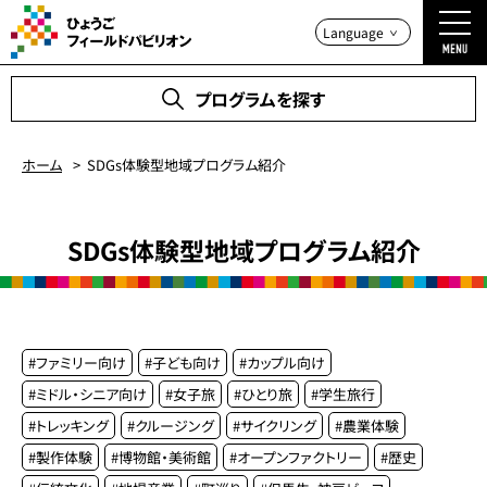
プログラムを探す
ホーム
SDGs体験型地域プログラム紹介
SDGs体験型地域プログラム紹介
#
ファミリー向け
#
子ども向け
#
カップル向け
#
ミドル・シニア向け
#
女子旅
#
ひとり旅
#
学生旅行
#
トレッキング
#
クルージング
#
サイクリング
#
農業体験
#
製作体験
#
博物館・美術館
#
オープンファクトリー
#
歴史