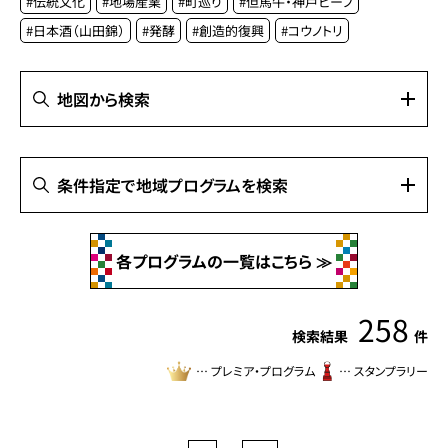
#
伝統文化
#
地場産業
#
町巡り
#
但馬牛・神戸ビーフ
#
日本酒（山田錦）
#
発酵
#
創造的復興
#
コウノトリ
地図から検索
条件指定で地域プログラムを検索
以下の検索リストよりご希望の検索条件を指定して「検索」ボ
タンをクリックしてください。
各プログラムの一覧はこちら
エリア
258
摂津
播磨
但馬
丹波
淡路
検索結果
件
広域
… プレミア・プログラム
… スタンプラリー
カテゴリ